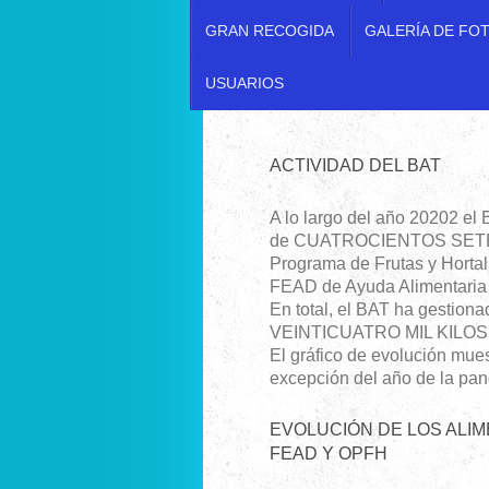
GRAN RECOGIDA
GALERÍA DE FO
USUARIOS
ACTIVIDAD DEL BAT
A lo largo del año 20202 el
de CUATROCIENTOS SETENTA 
Programa de Frutas y Horta
FEAD de Ayuda Alimentaria
En total, el BAT ha gestio
VEINTICUATRO MIL KILOS
El gráfico de evolución mues
excepción del año de la pa
EVOLUCIÓN DE LOS A
FEAD Y OPFH